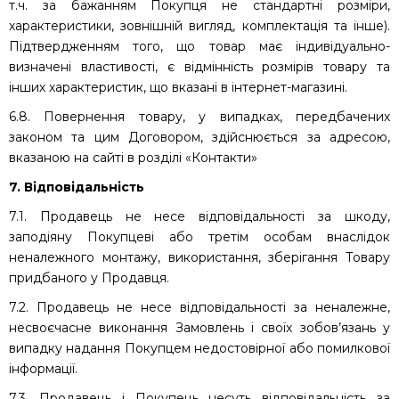
т.ч. за бажанням Покупця не стандартні розміри,
характеристики, зовнішній вигляд, комплектація та інше).
Підтвердженням того, що товар має індивідуально-
визначені властивості, є відмінність розмірів товару та
інших характеристик, що вказані в інтернет-магазині.
6.8. Повернення товару, у випадках, передбачених
законом та цим Договором, здійснюється за адресою,
вказаною на сайті в розділі «Контакти»
7. Відповідальність
7.1. Продавець не несе відповідальності за шкоду,
заподіяну Покупцеві або третім особам внаслідок
неналежного монтажу, використання, зберігання Товару
придбаного у Продавця.
7.2. Продавець не несе відповідальності за неналежне,
несвоєчасне виконання Замовлень і своїх зобов’язань у
випадку надання Покупцем недостовірної або помилкової
інформації.
7.3. Продавець і Покупець несуть відповідальність за