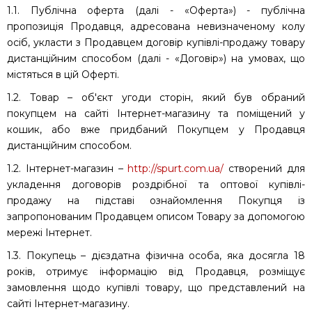
1.1. Публічна оферта (далі - «Оферта») - публічна
пропозиція Продавця, адресована невизначеному колу
осіб, укласти з Продавцем договір купівлі-продажу товару
дистанційним способом (далі - «Договір») на умовах, що
містяться в цій Оферті.
1.2. Товар – об'єкт угоди сторін, який був обраний
покупцем на сайті Інтернет-магазину та поміщений у
кошик, або вже придбаний Покупцем у Продавця
дистанційним способом.
1.2. Інтернет-магазин –
http://spurt.com.ua/
створений для
укладення договорів роздрібної та оптової купівлі-
продажу на підставі ознайомлення Покупця із
запропонованим Продавцем описом Товару за допомогою
мережі Інтернет.
1.3. Покупець – дієздатна фізична особа, яка досягла 18
років, отримує інформацію від Продавця, розміщує
замовлення щодо купівлі товару, що представлений на
сайті Інтернет-магазину.