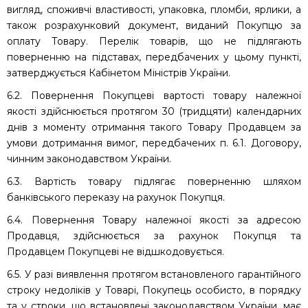
вигляд, споживчі властивості, упаковка, пломби, ярлики, а
також розрахунковий документ, виданий Покупцю за
оплату Товару. Перелік товарів, що не підлягають
поверненню на підставах, передбачених у цьому пункті,
затверджується Кабінетом Міністрів України.
6.2. Повернення Покупцеві вартості товару належної
якості здійснюється протягом 30 (тридцяти) календарних
днів з моменту отримання такого Товару Продавцем за
умови дотримання вимог, передбачених п. 6.1. Договору,
чинним законодавством України.
6.3. Вартість товару підлягає поверненню шляхом
банківського переказу на рахунок Покупця.
6.4. Повернення Товару належної якості за адресою
Продавця, здійснюється за рахунок Покупця та
Продавцем Покупцеві не відшкодовується.
6.5. У разі виявлення протягом встановленого гарантійного
строку недоліків у Товарі, Покупець особисто, в порядку
та у строки, що встановлені законодавством України, має