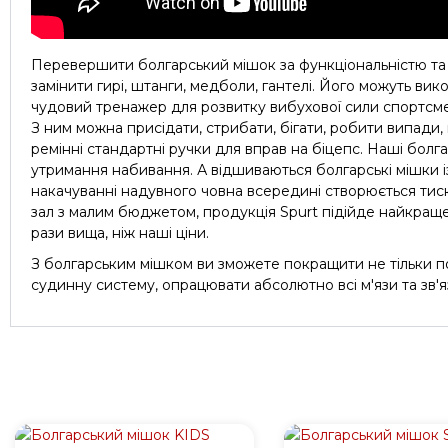
Перевершити болгарський мішок за функціональністю та 
замінити гирі, штанги, медболи, гантелі. Його можуть ви
чудовий тренажер для розвитку вибухової сили спортсменів 
З ним можна присідати, стрибати, бігати, робити випади, 
ремінні стандартні ручки для вправ на біцепс. Наші бо
утримання набивання. А відшиваються болгарські мішки із
накачуванні надувного човна всередині створюється тиск
зал з малим бюджетом, продукція Spurt підійде найкраще.
рази вища, ніж наші ціни.
З болгарським мішком ви зможете покращити не тільки пока
судинну систему, опрацювати абсолютно всі м'язи та зв'яз