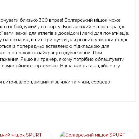
конувати близько 300 вправ! Болгарський мішок може
і, хто небайдужий до спорту. Болгарський мішок справді
и: ​​важкі для атлетів з досвідом і легкі для початківців.
 у наш снаряд вшиті три ручки для розвитку хватки та дві
уються із попередньо вставленою підкладкою для
 якого створюють найкращі надувні човни. При
нтаження. Якщо ви тренер, якому потрібно облаштувати
самостійних спортсменів. Наша якість та надійність у
витривалості, зміцнити зв'язки та м'язи, серцево-