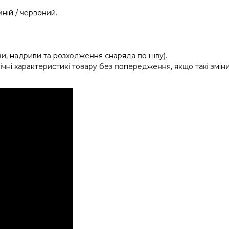
иній / червоний.
иви, надриви та розходження снаряда по шву).
чні характеристикі товару без попередження, якщо такі зміни 