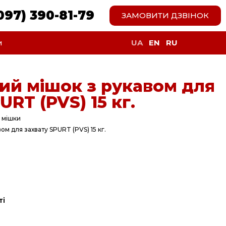
097) 390-81-79
ЗАМОВИТИ ДЗВІНОК
UA
EN
RU
и
ий мішок з рукавом для
URT (PVS) 15 кг.
 мішки
ом для захвату SPURT (PVS) 15 кг.
ті