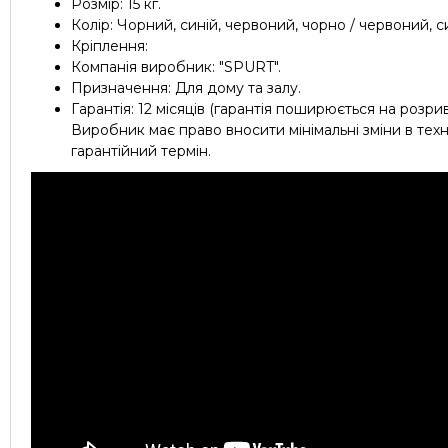
Розмір: 15 кг.
Колір: Чорний, синій, червоний, чорно / червоний, с
Кріплення:
Компанія виробник: "SPURT".
Призначення: Для дому та залу.
Гарантія: 12 місяців (гарантія поширюється на розр
Виробник має право вносити мінімальні зміни в техні
гарантійний термін.