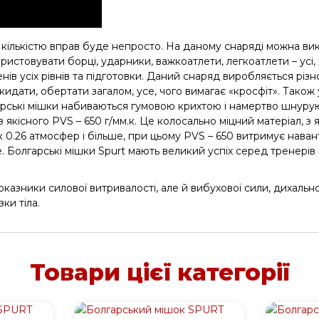
кількістю вправ буде непросто. На даному снаряді можна ви
користовувати борці, ударники, важкоатлети, легкоатлети – ус
усіх рівнів та підготовки. Даний снаряд виробляється різної ваг
кидати, обертати загалом, усе, чого вимагає «кросфіт». Також
лгарські мішки набиваються гумовою крихтою і намертво шнур
 якісного PVS – 650 г/мм.к. Це колосально міцний матеріал, з
 0.26 атмосфер і більше, при цьому PVS – 650 витримує нава
 Болгарські мішки Spurt мають великий успіх серед тренерів і 
зники силової витривалості, але й вибухової сили, дихальної 
ки тіла.
Товари цієї категорії