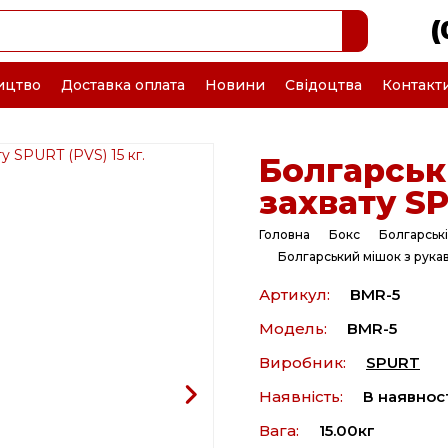
(
ицтво
Доставка оплата
Новини
Свідоцтва
Контакт
Болгарськ
захвату SP
Головна
Бокс
Болгарські
Болгарський мішок з рукав
Артикул:
BMR-5
Модель:
BMR-5
Виробник:
SPURT
Наявність:
В наявнос
Вага:
15.00кг