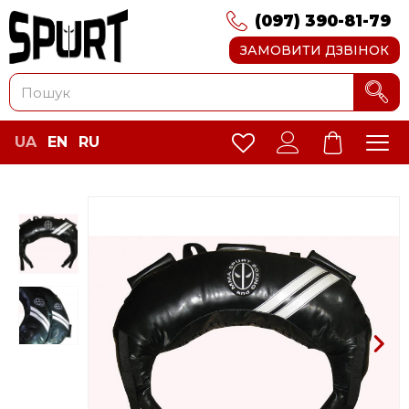
(097) 390-81-79
ЗАМОВИТИ ДЗВІНОК
UA
EN
RU