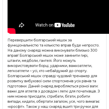
Перевершити болгарський мішок за
функціональністю та кількістю вправ буде непросто.
На даному снаряді можна виконувати близько 300
вправ! Болгарський мішок може замінити гирі,
штанги, медболи, гантелі. Його можуть
використовувати борці, ударники, важкоатлети,
легкоатлети – усі, хто небайдужий до спорту.
Болгарський мішок справді чудовий тренажер для
розвитку вибухової сили спортсменів усіх рівнів та
підготовки. Даний снаряд виробляється різної ваги: ​​
важкі для атлетів з досвідом і легкі для початківців. З
ним можна присідати, стрибати, бігати, робити
випади, кидати, обертати загалом, усе, чого вимагає
«кросфіт». Також у наш снаряд вшиті три ручки для