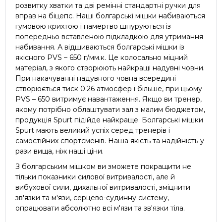
розвитку хватки та дві ремінні стандартні ручки для
вправ на біцепс. Наші болгарські мішки набиваються
гумовою крихтою і намертво шнуруються із
попередньо вставленою підкладкою для утримання
набивання. А відшиваються болгарські мішки із
якісного PVS – 650 г/мм.к. Це колосально міцний
матеріал, з якого створюють найкращі надувні човни.
При накачуванні надувного човна всередині
створюється тиск 0.26 атмосфер і більше, при цьому
PVS – 650 витримує навантаження. Якщо ви тренер,
якому потрібно облаштувати зал з малим бюджетом,
продукція Spurt підійде найкраще. Болгарські мішки
Spurt мають великий успіх серед тренерів і
самостійних спортсменів. Наша якість та надійність у
рази вища, ніж наші ціни.
З болгарським мішком ви зможете покращити не
тільки показники силової витривалості, але й
вибухової сили, дихальної витривалості, зміцнити
зв'язки та м'язи, серцево-судинну систему,
опрацювати абсолютно всі м'язи та зв'язки тіла.