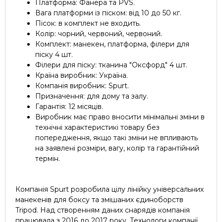
Платформа: Фанера та PVS.
Вага платформи із піском: від 10 до 50 кг.
Пісок: в комплект не входить.
Колір: чорний, червоний, червоний.
Комплект: манекен, платформа, філери для
піску 4 шт.
Філери для піску: тканина "Оксфорд" 4 шт.
Країна виробник: Україна.
Компанія виробник: Spurt.
Призначення: для дому та залу.
Гарантія: 12 місяців.
Виробник має право вносити мінімальні зміни в
технічні характеристикі товару без
попередження, якщо такі зміни не впливають
на заявлені розміри, вагу, колір та гарантійний
термін.
Компанія Spurt розробила цілу лінійку універсальних
манекенів для боксу та змішаних єдиноборств
Tripod. Над створенням даних снарядів компанія
працювала з 2016 до 2017 року. Технологи компанії