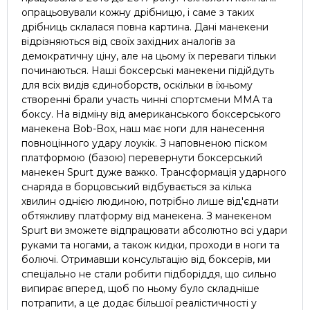
опрацьовували кожну дрібницю, і саме з таких
дрібниць склалася повна картина. Дані манекени
відрізняються від своїх західних аналогів за
демократичну ціну, але на цьому їх переваги тільки
починаються. Наші боксерські манекени підійдуть
для всіх видів єдиноборств, оскільки в їхньому
створенні брали участь чинні спортсмени ММА та
боксу. На відміну від американського боксерського
манекена Bob-Box, наш має ноги для нанесення
повноцінного удару лоукік. З наповненою піском
платформою (базою) перевернути боксерський
манекен Spurt дуже важко. Трансформація ударного
снаряда в борцовський відбувається за кілька
хвилин однією людиною, потрібно лише від'єднати
обтяжливу платформу від манекена. З манекеном
Spurt ви зможете відпрацювати абсолютно всі удари
руками та ногами, а також кидки, проходи в ноги та
болючі. Отримавши консультацію від боксерів, ми
спеціально не стали робити підборіддя, що сильно
випирає вперед, щоб по ньому було складніше
потрапити, а це додає більшої реалістичності у