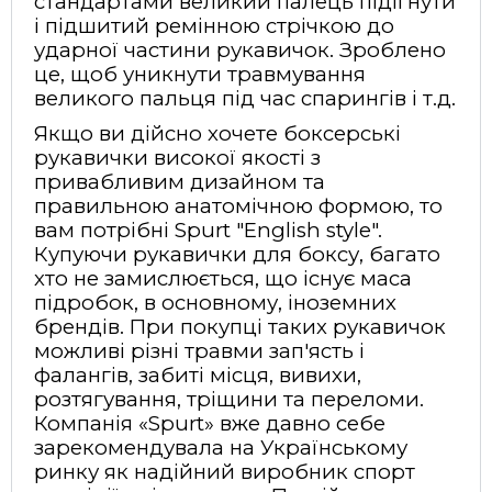
стандартами великий палець підігнути
і підшитий ремінною стрічкою до
ударної частини рукавичок. Зроблено
це, щоб уникнути травмування
великого пальця під час спарингів і т.д.
Якщо ви дійсно хочете боксерські
рукавички високої якості з
привабливим дизайном та
правильною анатомічною формою, то
вам потрібні Spurt "English style".
Купуючи рукавички для боксу, багато
хто не замислюється, що існує маса
підробок, в основному, іноземних
брендів. При покупці таких рукавичок
можливі різні травми зап'ясть і
фалангів, забиті місця, вивихи,
розтягування, тріщини та переломи.
Компанія «Spurt» вже давно себе
зарекомендувала на Українському
ринку як надійний виробник спорт