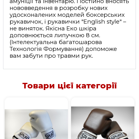
амуніції та інвентарю. Постійно вносять
нововведення в розробку нових
удосконалених моделей боксерських
рукавичок, і рукавички "English style" –
не виняток. Якісна
Еко
шкіра
доповнюється липучкою 8 см.
(Інтелектуальна багатошарова
Технологія Формування) допоможе
вам забути про травми рук.
Товари цієї категорії