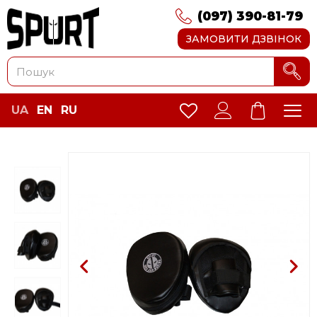
(097) 390-81-79
ЗАМОВИТИ ДЗВІНОК
UA
EN
RU