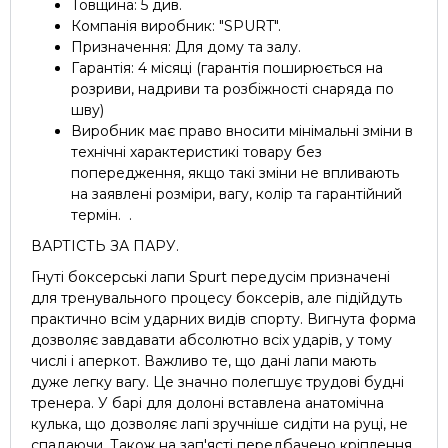
Товщина: 5 див.
Компанія виробник: "SPURT".
Призначення: Для дому та залу.
Гарантія: 4 місяці (гарантія поширюється на
розриви, надриви та розбіжності снаряда по
шву)
Виробник має право вносити мінімальні зміни в
технічні характеристикі товару без
попередження, якщо такі зміни не впливають
на заявлені розміри, вагу, колір та гарантійний
термін. .
ВАРТІСТЬ ЗА ПАРУ.
Гнуті боксерські лапи Spurt передусім призначені
для тренувального процесу боксерів, але підійдуть
практично всім ударних видів спорту. Вигнута форма
дозволяє завдавати абсолютно всіх ударів, у тому
числі і аперкот. Важливо те, що дані лапи мають
дуже легку вагу. Це значно полегшує трудові будні
тренера. У барі для долоні вставлена ​​анатомічна
кулька, що дозволяє лапі зручніше сидіти на руці, не
спадаючи. Також на зап'ясті передбачено кріплення