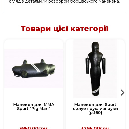
огляд з детальним розбором борцівського манекена.
Товари цієї категорії
Манекен для MMA
Манекен для Spurt
Spurt "Pig Man"
силует рухливі руки
(р.160)
3850.00грн.
3795.00грн.