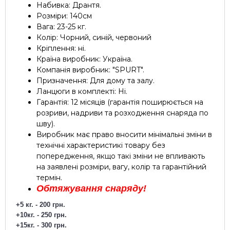
Набивка: Дрантя.
Розміри: 140см
Вага: 23-25 кг.
Колір: Чорний, синій, червоний
Кріплення: ні.
Країна виробник: Україна.
Компанія виробник: "SPURT".
Призначення: Для дому та залу.
Ланцюги в комплекті: Ні.
Гарантія: 12 місяців (гарантія поширюється на
розриви, надриви та розходження снаряда по
шву).
Виробник має право вносити мінімальні зміни в
технічні характеристикі товару без
попередження, якщо такі зміни не впливають
на заявлені розміри, вагу, колір та гарантійний
термін.
Обтяжування снаряду!
+5
кг
. - 200
грн
.
+10
кг
. - 250
грн
.
+15
кг
. - 300
грн
.