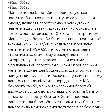
+20
кг
. - 350
грн
.
+25
кг
. - 350
грн
Манекени для боротьби використовуються
протягом багатьох десятиліть у всьому світі. Цей
снаряд дозволяє спортсменам з усіх куточків
планети відточувати кидкову техніку, оскільки не
кожен атлет витримає по 10-50 падінь із прогином.
Манекен для боротьби Spurt відшивається із міцної
тканини PVS – 650 г/мк. У надійності борцівські
манекени із PVS – 650 не поступаються навіть
шкіряним аналогам. Тому й заслужили право
використовуватись у залах із величезними
відвідуваннями спортсменів. Даний борцовський
манекен підійде для будь-яких видів спорту, в яких
присутні кидки, захвати болючі, задушливі і т.д. Тому
даному снаряду відкриті двері до залів ММА,
бойового самбо, вільної та класичної боротьби,
джиу-джитсу, дзюдо, рукопашного бою та багато
інших видів спорту. Компанія Spurt виробляє
манекени для боротьби як з ногами, так і без ніг. У
даного виду манекена витягнуті перед собою прямі