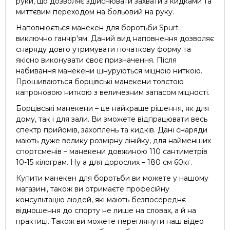
руки, що дозволяє здійснювати захвати з кидками та
миттєвим переходом на больовий на руку.
Наповнюється манекен для боротьби Spurt
виключно ганчір'ям. Даний вид наповнення дозволяє
снаряду довго утримувати початкову форму та
якісно виконувати своє призначення. Після
набивання манекени шнуруються міцною ниткою.
Прошиваються борцівські манекени товстою
капроновою ниткою з величезним запасом міцності.
Борцівські манекени – це найкраще рішення, як для
дому, так і для зали. Ви зможете відпрацювати весь
спектр прийомів, захоплень та кидків. Дані снаряди
мають дуже велику розмірну лінійку, для найменших
спортсменів – манекени довжиною 110 сантиметрів
10-15 кілограм. Ну а для дорослих – 180 см 60кг.
Купити манекен для боротьби ви можете у нашому
магазині, також ви отримаєте професійну
консультацію людей, які мають безпосереднє
відношення до спорту не лише на словах, а й на
практиці. Також ви можете переглянути наш відео