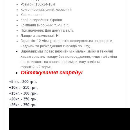
Розміри: 130х14-18кг
Колір: Чорний, синій, червоний
Кріплення: ні.
Країна виробник: Україна.
Компанія виробник: "SPURT".
Призначення: Для дому та залу.
Ланцюги в комплекті: Ні.
Гарантія: 12 місяців (гарантія поширюється на розриви,
надриви та розходження снаряда по шву).
Виробник має право вносити мінімальні зміни в технічні
характеристикі товару без попередження, якщо такі зміни
не впливають на заявлені розміри, вагу, колір та
гарантійний термін.
Обтяжування снаряду!
+5
кг
. - 200
грн
.
+10
кг
. - 250
грн
.
+15
кг
. - 300
грн
.
+20
кг
. - 350
грн
.
+25
кг
. - 350
грн