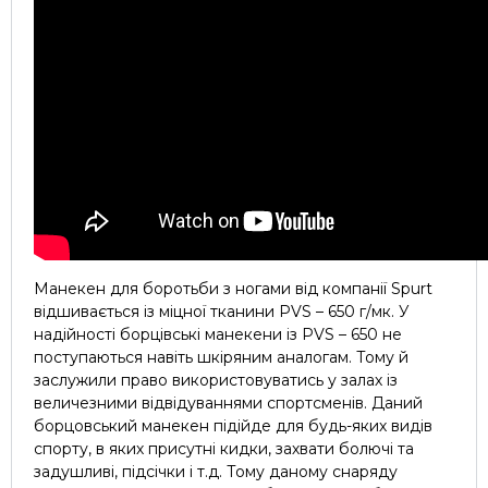
Манекен для боротьби з ногами від компанії Spurt
відшивається із міцної тканини PVS – 650 г/мк. У
надійності борцівські манекени із PVS – 650 не
поступаються навіть шкіряним аналогам. Тому й
заслужили право використовуватись у залах із
величезними відвідуваннями спортсменів. Даний
борцовський манекен підійде для будь-яких видів
спорту, в яких присутні кидки, захвати болючі та
задушливі, підсічки і т.д. Тому даному снаряду