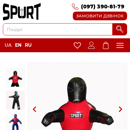
(097) 390-81-79
ЗАМОВИТИ ДЗВІНОК
UA
EN
RU