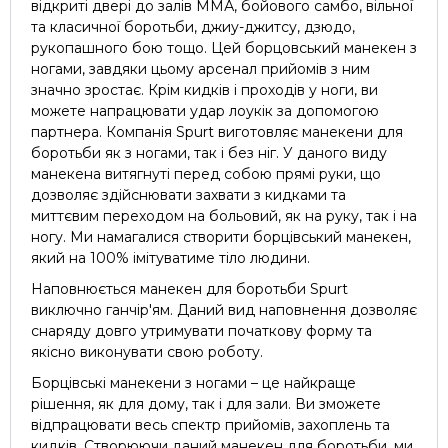
відкриті двері до залів ММА, бойового самбо, вільної
та класичної боротьби, джиу-джитсу, дзюдо,
рукопашного бою тощо. Цей борцовський манекен з
ногами, завдяки цьому арсенал прийомів з ним
значно зростає. Крім кидків і проходів у ноги, ви
можете напрацювати удар лоукік за допомогою
партнера. Компанія Spurt виготовляє манекени для
боротьби як з ногами, так і без ніг. У даного виду
манекена витягнуті перед собою прямі руки, що
дозволяє здійснювати захвати з кидками та
миттєвим переходом на больовий, як на руку, так і на
ногу. Ми намагалися створити борцівський манекен,
який на 100% імітуватиме тіло людини.
Наповнюється манекен для боротьби Spurt
виключно ганчір'ям. Даний вид наповнення дозволяє
снаряду довго утримувати початкову форму та
якісно виконувати свою роботу.
Борцівські манекени з ногами – це найкраще
рішення, як для дому, так і для зали. Ви зможете
відпрацювати весь спектр прийомів, захоплень та
кидків. Створюючи даний манекен для боротьби, ми